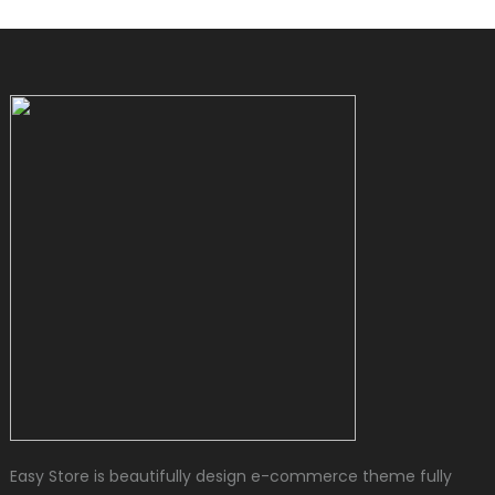
Easy Store is beautifully design e-commerce theme fully