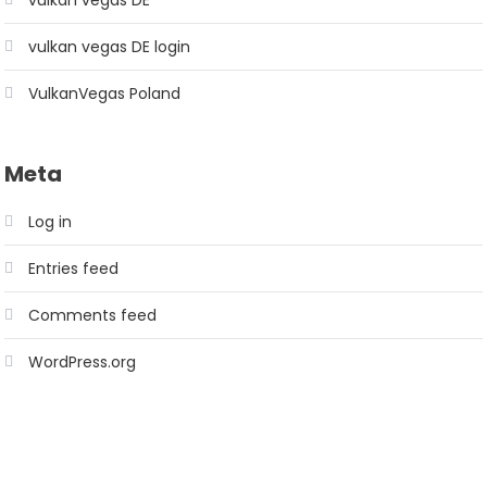
vulkan vegas DE
vulkan vegas DE login
VulkanVegas Poland
Meta
Log in
Entries feed
Comments feed
WordPress.org