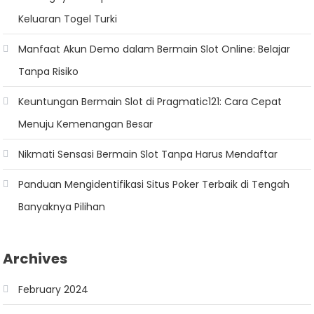
Keluaran Togel Turki
Manfaat Akun Demo dalam Bermain Slot Online: Belajar
Tanpa Risiko
Keuntungan Bermain Slot di Pragmatic121: Cara Cepat
Menuju Kemenangan Besar
Nikmati Sensasi Bermain Slot Tanpa Harus Mendaftar
Panduan Mengidentifikasi Situs Poker Terbaik di Tengah
Banyaknya Pilihan
Archives
February 2024