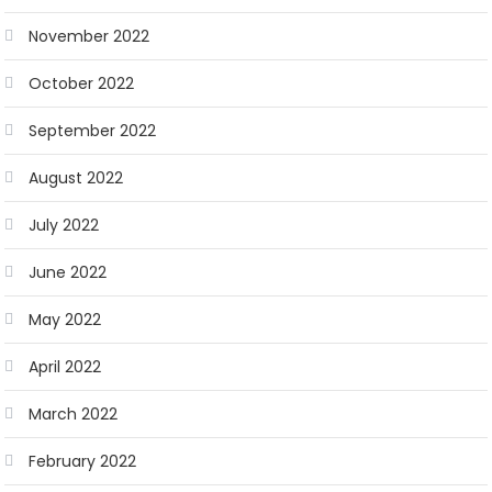
November 2022
October 2022
September 2022
August 2022
July 2022
June 2022
May 2022
April 2022
March 2022
February 2022