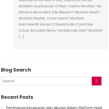
Azərbaycanda Rəsmi Sayt Depozi̇tsi̇z Bonus
Mostbet Azərbaycan Onlayn Casino Mostbet-də
Idmana Necə Mərc Edə Bilərəm? Mostbet Nədir?
Mostbet Realdır, Yoxsa Saxta? Mostbet
Bukmekerlik Idorasi O’zbekistonlik O’yinchilar
Uchun Bonusları Necə Təmizləmək Olar? Mostbet
[…]
Blog Search
Recent Posts
Pentingnya Kecepatan dan Akurasi dalam Platform Hasil