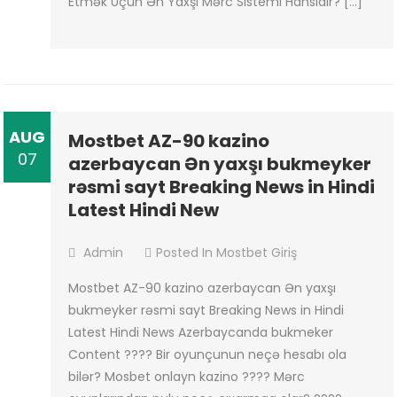
Etmək Üçün Ən Yaxşı Mərc Sistemi Hansıdır? […]
AUG
Mostbet AZ-90 kazino
07
azerbaycan Ən yaxşı bukmeyker
rəsmi sayt Breaking News in Hindi
Latest Hindi New
Admin
Posted In
Mostbet Giriş
Mostbet AZ-90 kazino azerbaycan Ən yaxşı
bukmeyker rəsmi sayt Breaking News in Hindi
Latest Hindi News Azerbaycanda bukmeker
Content ???? Bir oyunçunun neçə hesabı ola
bilər? Mosbet onlayn kazino ???? Mərc