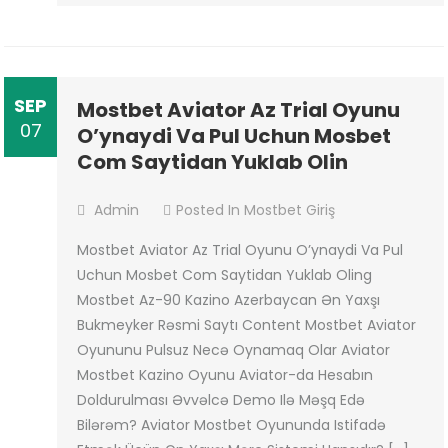
SEP
Mostbet Aviator Az Trial Oyunu
07
O’ynaydi Va Pul Uchun Mosbet
Com Saytidan Yuklab Olin
Admin
Posted In
Mostbet Giriş
Mostbet Aviator Az Trial Oyunu O’ynaydi Va Pul
Uchun Mosbet Com Saytidan Yuklab Oling
Mostbet Az-90 Kazino Azerbaycan Ən Yaxşı
Bukmeyker Rəsmi Saytı Content Mostbet Aviator
Oyununu Pulsuz Necə Oynamaq Olar Aviator
Mostbet Kazino Oyunu Aviator-da Hesabın
Doldurulması Əvvəlcə Demo Ilə Məşq Edə
Bilərəm? Aviator Mostbet Oyununda Istifadə