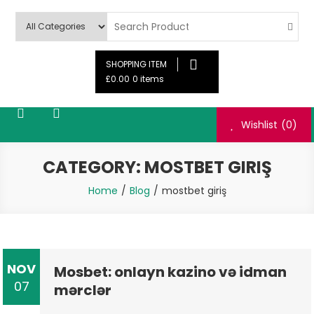
Capital Blooms
Let's Shop!
SHOPPING ITEM
£0.00
0 items
Wishlist
(0)
CATEGORY:
MOSTBET GIRIŞ
Home
Blog
mostbet giriş
NOV
Mosbet: onlayn kazino və idman
07
mərclər