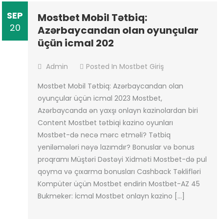
SEP
Mostbet Mobil Tətbiq:
20
Azərbaycandan olan oyunçular
üçün icmal 202
Admin
Posted In
Mostbet Giriş
Mostbet Mobil Tətbiq: Azərbaycandan olan
oyunçular üçün icmal 2023 Mostbet,
Azərbaycanda ən yaxşı onlayn kazinolardan biri
Content Mostbet tətbiqi kazino oyunları
Mostbet-də necə mərc etməli? Tətbiq
yeniləmələri nəyə lazımdır? Bonuslar və bonus
proqramı Müştəri Dəstəyi Xidməti Mostbet-də pul
qoyma və çıxarma bonusları Cashback Təklifləri
Kompüter üçün Mostbet endirin Mostbet-AZ 45
Bukmeker: İcmal Mostbet onlayn kazino […]