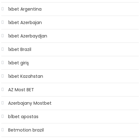
1xbet Argentina
1xbet Azerbajan
1xbet Azerbaydjan
1xbet Brazil
1xbet giriş
1xbet Kazahstan
AZ Most BET
Azerbajany Mostbet
b1bet apostas
Betmotion brazil