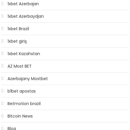
1xbet Azerbajan
1xbet Azerbaydjan
1xbet Brazil
1xbet giriş
1xbet Kazahstan
AZ Most BET
Azerbajany Mostbet
b1bet apostas
Betmotion brazil
Bitcoin News
Blog