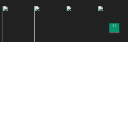
WE ACCEPT