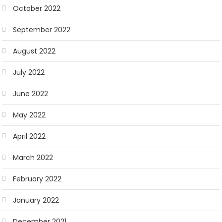
October 2022
September 2022
August 2022
July 2022
June 2022
May 2022
April 2022
March 2022
February 2022
January 2022
December 2021