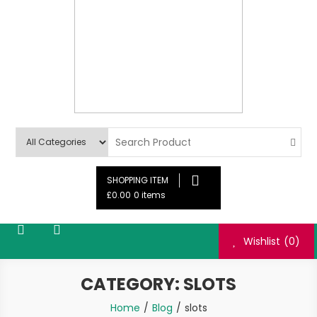
Capital Blooms
Let's Shop!
SHOPPING ITEM
£0.00
0 items
Wishlist
(0)
CATEGORY:
SLOTS
Home
Blog
slots