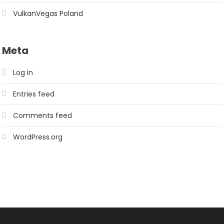
VulkanVegas Poland
Meta
Log in
Entries feed
Comments feed
WordPress.org