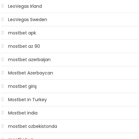
LeoVegas Irland
LeoVegas Sweden
mostbet apk
mostbet az 90
mostbet azerbaijan
Mostbet Azerbaycan
mostbet giriş
Mostbet in Turkey
Mostbet India
mostbet ozbekistonda