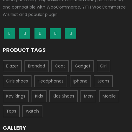
and compatible with WooCommerce, YITH WooCommerce
Wishlist and popular plugin.
PRODUCT TAGS
Blazer
Branded
Coat
Gadget
Girl
Girls shoes
Headphones
Iphone
Jeans
Key Rings
Kids
Kids Shoes
Men
Mobile
Tops
watch
GALLERY